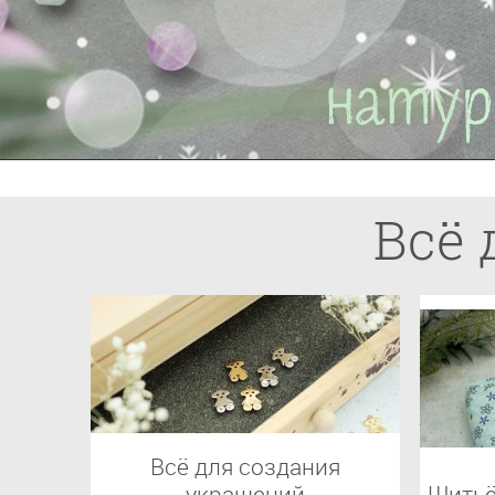
Всё 
Всё для создания
украшений
Шитьё