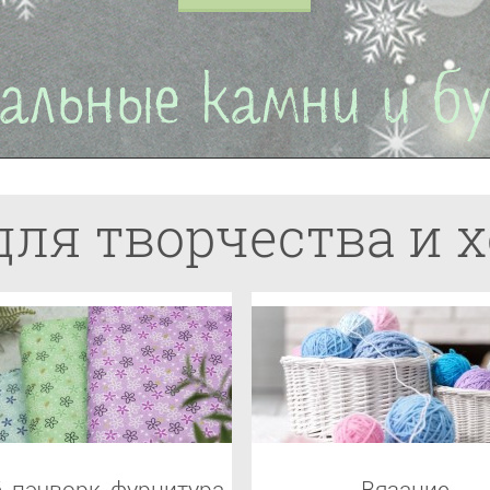
для творчества и 
, пэчворк, фурнитура
Вязание