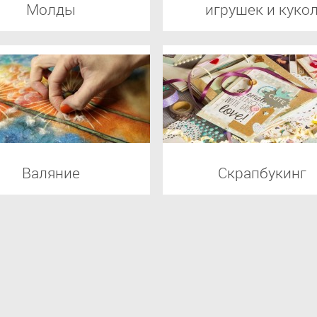
Молды
игрушек и куко
Валяние
Скрапбукинг