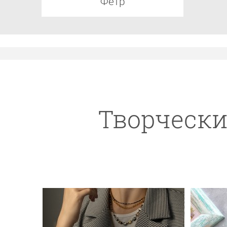
Фетр
Творчески