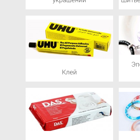
Эп
Клей