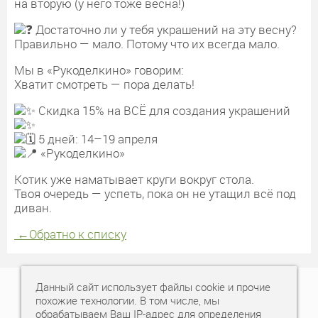
на вторую (у него тоже весна!)
Достаточно ли у тебя украшений на эту весну?
Правильно — мало. Потому что их всегда мало.
Мы в «Рукоделкино» говорим:
Хватит смотреть — пора делать!
Скидка 15% на ВСЁ для создания украшений
5 дней: 14–19 апреля
«Рукоделкино»
Котик уже наматывает круги вокруг стола.
Твоя очередь — успеть, пока он не утащил всё под
диван.
←
Обратно к списку
Данный сайт использует файлы cookie и прочие
+7 (343) 378-77-77
похожие технологии. В том числе, мы
обрабатываем Ваш IP-адрес для определения