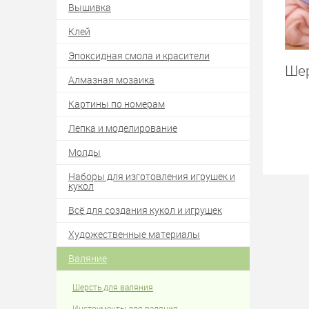
Вышивка
Клей
Эпоксидная смола и красители
Шер
Алмазная мозаика
Картины по номерам
Лепка и моделирование
Молды
Наборы для изготовления игрушек и
кукол
Всё для создания кукол и игрушек
Художественные материалы
Валяние
Шерсть для валяния
Инструменты для валяния