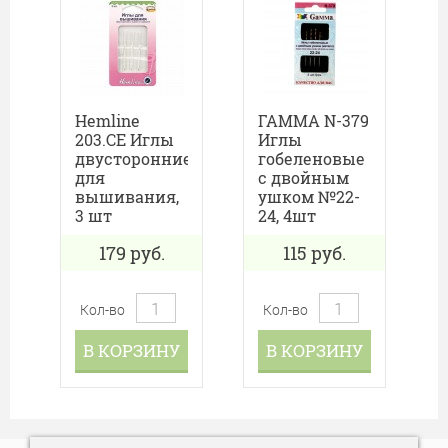
Hemline
ГАММА N-379
203.CE Иглы
Иглы
двусторонние
гобеленовые
для
с двойным
вышивания,
ушком №22-
3 шт
24, 4шт
179
руб.
115
руб.
Кол-во
Кол-во
В КОРЗИНУ
В КОРЗИНУ