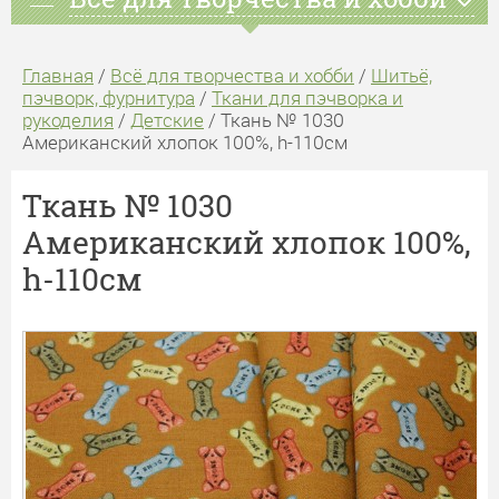
Главная
/
Всё для творчества и хобби
/
Шитьё,
пэчворк, фурнитура
/
Ткани для пэчворка и
рукоделия
/
Детские
/ Ткань № 1030
Американский хлопок 100%, h-110см
Ткань № 1030
Американский хлопок 100%,
h-110см