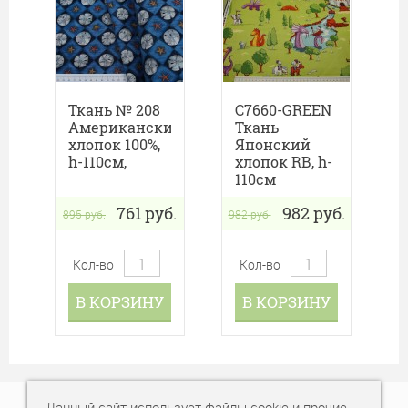
Ткань № 208
C7660-GREEN
Американский
Ткань
хлопок 100%,
Японский
h-110см,
хлопок RB, h-
110см
761
руб.
982
руб.
895
руб.
982
руб.
Кол-во
Кол-во
В КОРЗИНУ
В КОРЗИНУ
Данный сайт использует файлы cookie и прочие