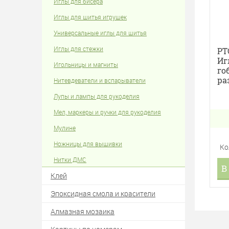
Иглы для бисера
Иглы для шитья игрушек
Универсальные иглы для шитья
Иглы для стежки
РТ
Иг
Игольницы и магниты
го
ра
Нитевдеватели и вспарыватели
Лупы и лампы для рукоделия
Мел, маркеры и ручки для рукоделия
Мулине
Ножницы для вышивки
Ко
Нитки ДМС
В
Клей
Эпоксидная смола и красители
Алмазная мозаика