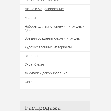
Картины по номерам
Лепка и моделирование
Молды
Наборы для изготовления игрушек и
кукол
Всё для создания кукол и игрушек
Художественные материалы
Валяние
Скрапбукинг
Декупаж и декорирование
Фетр
Распродажа