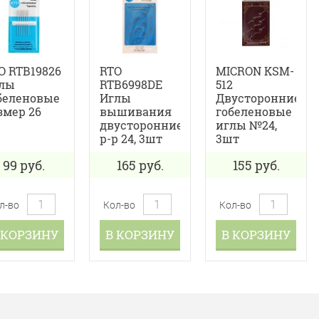
О RTB19826
RTO
MICRON KSM-
лы
RTB6998DE
512
беленовые
Иглы
Двусторонние
змер 26
вышивания
гобеленовые
двусторонние
иглы №24,
р-р 24, 3шт
3шт
99
руб.
165
руб.
155
руб.
л-во
Кол-во
Кол-во
 КОРЗИНУ
В КОРЗИНУ
В КОРЗИНУ