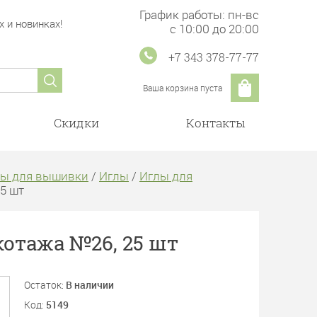
График работы: пн-вс
 и новинках!
с 10:00 до 20:00
+7 343 378-77-77
Ваша корзина пуста
Скидки
Контакты
ры для вышивки
/
Иглы
/
Иглы для
5 шт
котажа №26, 25 шт
Остаток:
В наличии
Код:
5149