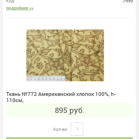
Код:
7999
подробнее »»
Ткань №772 Американский хлопок 100%, h-
110см,
895
руб.
Кол-во