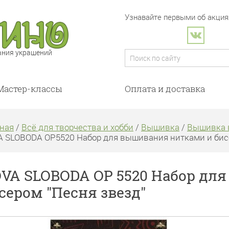
Узнавайте первыми об акциях
ания украшений
Мастер-классы
Оплата и доставка
ная
/
Всё для творчества и хобби
/
Вышивка
/
Вышивка 
 SLOBODA ОР5520 Набор для вышивания нитками и бис
VA SLOBODA ОР 5520 Набор дл
сером "Песня звезд"