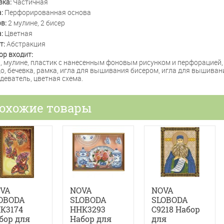
вка:
Частичная
а:
Перфорированная основа
ов:
2 мулине, 2 бисер
а:
Цветная
т:
Абстракция
ор входит:
, мулине, пластик с нанесенным фоновым рисунком и перфорацией,
о, бечевка, рамка, игла для вышивания бисером, игла для вышиван
деватель, цветная схема.
охожие товары
VA
NOVA
NOVA
OBODA
SLOBODA
SLOBODA
К3174
HНК3293
С9218 Набор
бор для
Набор для
для