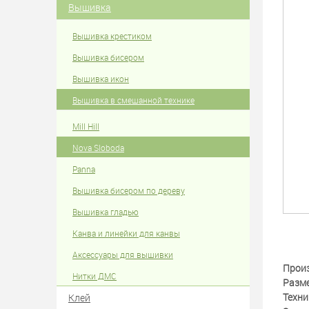
Вышивка
Вышивка крестиком
Вышивка бисером
Вышивка икон
Вышивка в смешанной технике
Mill Hill
Nova Sloboda
Panna
Вышивка бисером по дереву
Вышивка гладью
Канва и линейки для канвы
Аксессуары для вышивки
Прои
Нитки ДМС
Разм
Техни
Клей