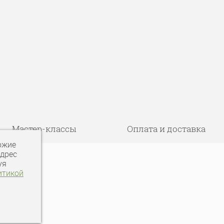
Мастер-классы
Оплата и доставка
ожие
адрес
уя
итикой