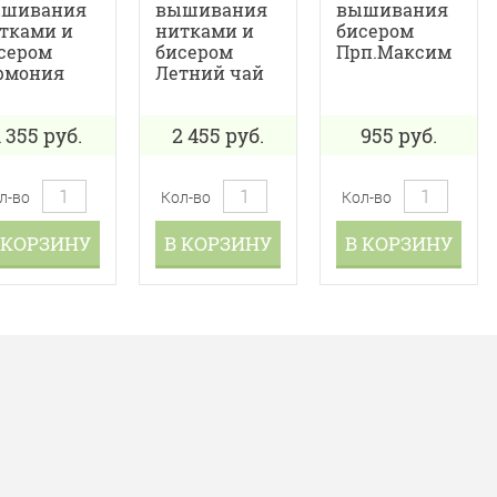
шивания
вышивания
вышивания
тками и
нитками и
бисером
сером
бисером
Прп.Максим
рмония
Летний чай
1 355
руб.
2 455
руб.
955
руб.
л-во
Кол-во
Кол-во
 КОРЗИНУ
В КОРЗИНУ
В КОРЗИНУ