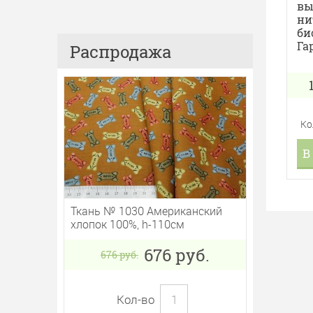
вы
ни
би
Га
Распродажа
Ко
В
Ткань № 1030 Американский
хлопок 100%, h-110см
676
руб.
676
руб.
Кол-во