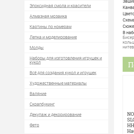
Заши
Эпоксидная смола и красители
Канв
Цвет
Алмазная мозаика
Схем
Сюже
Картины по номерам
В наб
Лепка и моделирование
Бисер
кольц
нитев
Молды
Наборы для изготовления игрушек и
кукол
П
Всё для создания кукол и игрушек
Художественные материалы
Валяние
Скрапбукинг
NO
Декупаж и декорирование
SL
НН
Фетр
На