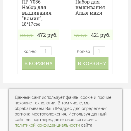
ПР-7036
Набор для
Набор для
вышивания
вышивания
Алые маки
"Камин",
18*17см
472
руб.
421
руб.
555
руб.
495
руб.
Кол-во
Кол-во
В КОРЗИНУ
В КОРЗИНУ
Данный сайт использует файлы cookie и прочие
+7 (343) 378-77-77
похожие технологии. В том числе, мы
обрабатываем Ваш IP-адрес для определения
Время работы: пн-вс, с 10:00 - 20:00
региона местоположения. Используя данный
сайт, вы подтверждаете свое согласие с
политикой конфиденциальности
сайта.