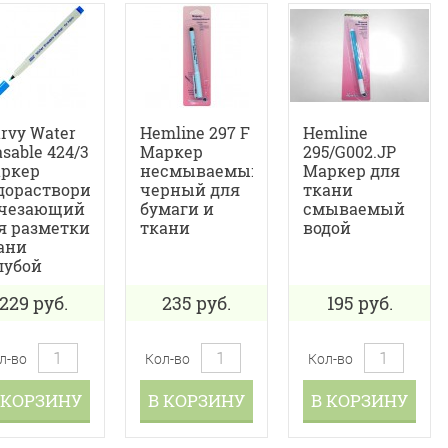
rvy Water
Hemline 297 F
Hemline
asable 424/3
Маркер
295/G002.JP
ркер
несмываемый
Маркер для
дорастворимый
черный для
ткани
чезающий
бумаги и
смываемый
я разметки
ткани
водой
ани
лубой
229
руб.
235
руб.
195
руб.
л-во
Кол-во
Кол-во
 КОРЗИНУ
В КОРЗИНУ
В КОРЗИНУ