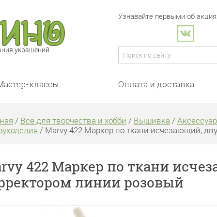
Узнавайте первыми об акциях
ания украшений
Мастер-классы
Оплата и доставка
ная
/
Всё для творчества и хобби
/
Вышивка
/
Аксессуа
рукоделия
/ Marvy 422 Маркер по ткани исчезающий, дв
rvy 422 Маркер по ткани исче
рректором линии розовый