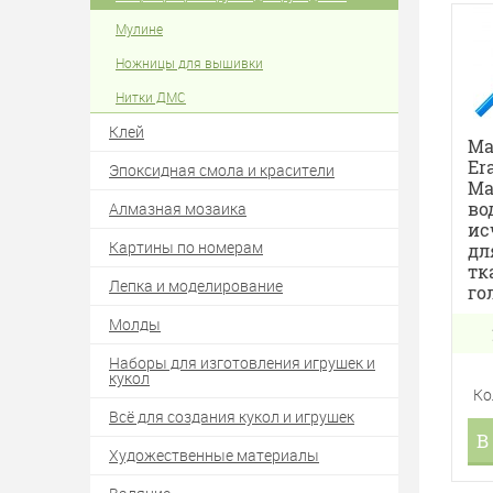
Мулине
Ножницы для вышивки
Нитки ДМС
Клей
Ma
Er
Эпоксидная смола и красители
Ма
во
Алмазная мозаика
ис
Картины по номерам
дл
тк
Лепка и моделирование
го
Молды
Наборы для изготовления игрушек и
кукол
Ко
Всё для создания кукол и игрушек
В
Художественные материалы