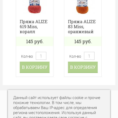
Пряжа ALIZE
Пряжа ALIZE
619 Miss,
83 Miss,
коралл
оранжевый
145
руб.
145
руб.
Кол-во
Кол-во
В КОРЗИНУ
В КОРЗИНУ
Данный сайт использует файлы cookie и прочие
+7 (343) 378-77-77
похожие технологии. В том числе, мы
обрабатываем Ваш IP-адрес для определения
Время работы: пн-вс, с 10:00 - 20:00
региона местоположения. Используя данный
сайт, вы подтверждаете свое согласие с