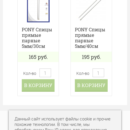
PONY Спицы
PONY Спицы
прямые
прямые
парные
парные
5мм/30см
5мм/40см
165
руб.
195
руб.
Кол-во
Кол-во
В КОРЗИНУ
В КОРЗИНУ
Данный сайт использует файлы cookie и прочие
+7 (343) 378-77-77
похожие технологии. В том числе, мы
обрабатываем Ваш IP-адрес для определения