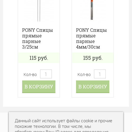
PONY Спицы
PONY Спицы
прямые
прямые
парные
парные
3/25см
4мм/30см
115
руб.
155
руб.
Кол-во
Кол-во
В КОРЗИНУ
В КОРЗИНУ
Данный сайт использует файлы cookie и прочие
+7 (343) 378-77-77
похожие технологии. В том числе, мы
обрабатываем Ваш IP-адрес для определения