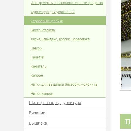
Инструменты и вспомогательные средства
Фурнитура для украшений
Стразовые цепочки
Бисер Preciosa
Леска, Спандекс, Тросик, Проволока
Шнуры
Пайетки
Канитель
Капрон
Нитки для вышивки бисером, мононить
Нитки капрон
Шитьё, пэчворк, фурнитура
Вязание
П
Вышивка