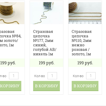
разовая
Стразовая
Стразовая
почка №84,
цепочка
цепочка
м золото/
№177, 2мм
№110, 2мм
лото, 1м
синий,
нежно
голубой АВ/
розовая /
никель 1м
золото, 1м
199
руб.
199
руб.
199
руб.
л-во
Кол-во
Кол-во
 КОРЗИНУ
В КОРЗИНУ
В КОРЗИНУ