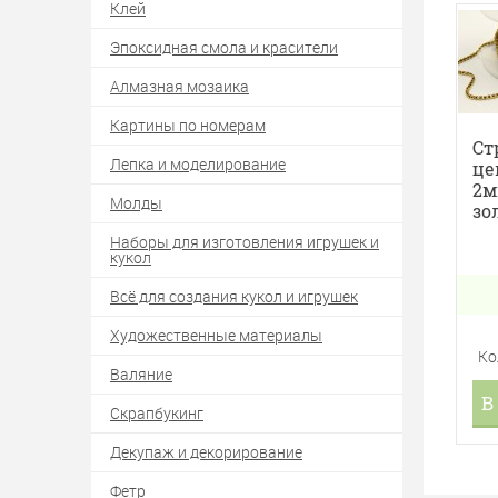
Клей
Эпоксидная смола и красители
Алмазная мозаика
Картины по номерам
Ст
Лепка и моделирование
це
2м
Молды
зо
Наборы для изготовления игрушек и
кукол
Всё для создания кукол и игрушек
Художественные материалы
Ко
Валяние
В
Скрапбукинг
Декупаж и декорирование
Фетр