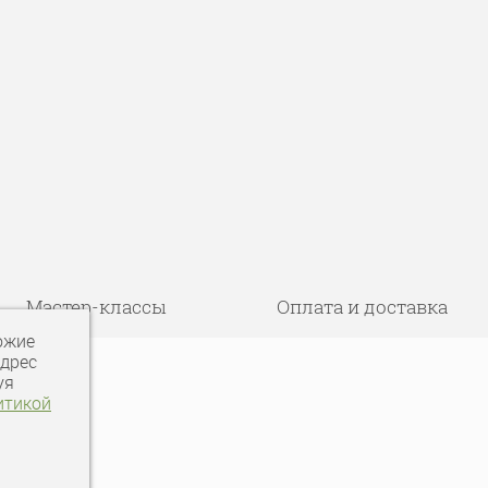
Мастер-классы
Оплата и доставка
ожие
адрес
уя
итикой