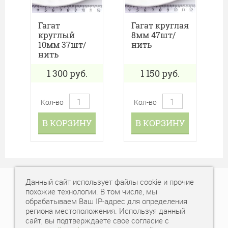
Гагат
Гагат круглая
круглый
8мм 47шт/
10мм 37шт/
нить
нить
1 300
руб.
1 150
руб.
Кол-во
Кол-во
В КОРЗИНУ
В КОРЗИНУ
Данный сайт использует файлы cookie и прочие
+7 (343) 378-77-77
похожие технологии. В том числе, мы
обрабатываем Ваш IP-адрес для определения
Время работы: пн-вс, с 10:00 - 20:00
региона местоположения. Используя данный
сайт, вы подтверждаете свое согласие с