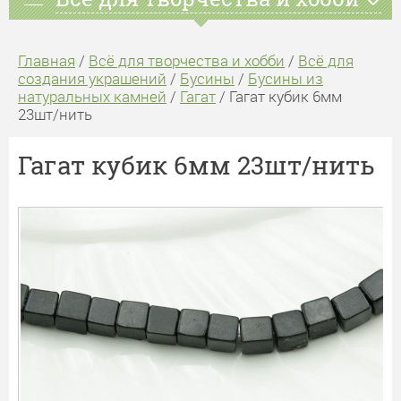
Главная
/
Всё для творчества и хобби
/
Всё для
создания украшений
/
Бусины
/
Бусины из
натуральных камней
/
Гагат
/ Гагат кубик 6мм
23шт/нить
Гагат кубик 6мм 23шт/нить