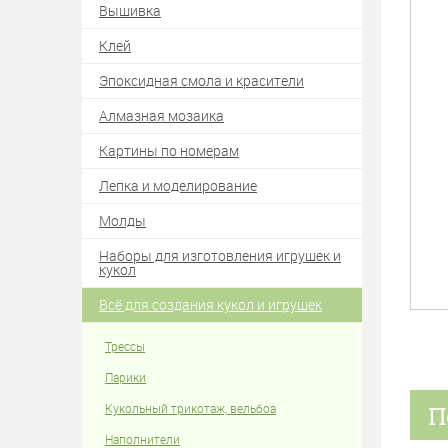
Вышивка
Клей
Эпоксидная смола и красители
Алмазная мозаика
Картины по номерам
Лепка и моделирование
Молды
Наборы для изготовления игрушек и
кукол
Всё для создания кукол и игрушек
Трессы
Парики
П
Кукольный трикотаж, вельбоа
Наполнители