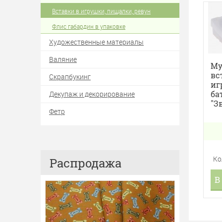
Вставки в игрушки, пищалки, ревун
Флис габардин в упаковке
Художественные материалы
Валяние
Му
вс
Скрапбукинг
иг
ба
Декупаж и декорирование
"З
Фетр
Ко
Распродажа
В