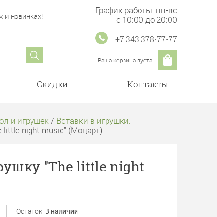
График работы: пн-вс
 и новинках!
с 10:00 до 20:00
+7 343 378-77-77
Ваша корзина пуста
Скидки
Контакты
ол и игрушек
/
Вставки в игрушки,
ittle night music" (Моцарт)
шку "The little night
Остаток:
В наличии