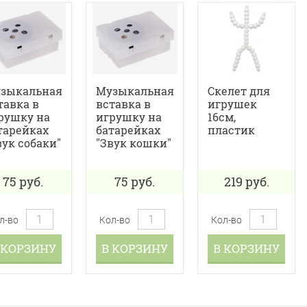
зыкальная
Музыкальная
Скелет для
тавка в
вставка в
игрушек
рушку на
игрушку на
16см,
тарейках
батарейках
пластик
вук собаки"
"Звук кошки"
75
руб.
75
руб.
219
руб.
л-во
Кол-во
Кол-во
 КОРЗИНУ
В КОРЗИНУ
В КОРЗИНУ