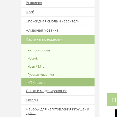
Вышивка
Клей
Эпоксидная смола и красители
Алмазная мозаика
Картины по номерам
Paintboy Original
Hobruk
Новый Мир
Русская живопись
ИП Ковалев
Лепка и моделирование
П
Молды
Наборы для изготовления игрушек и
кукол