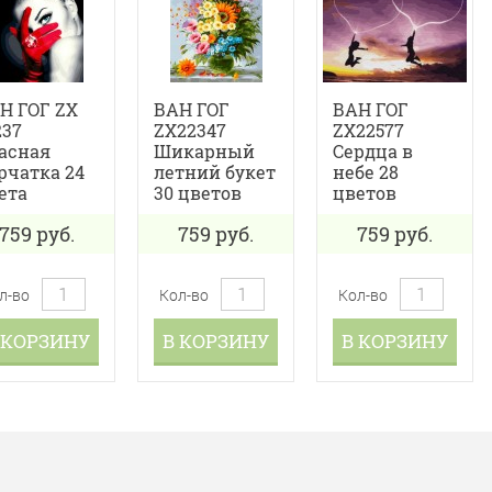
Н ГОГ ZX
ВАН ГОГ
ВАН ГОГ
237
ZX22347
ZX22577
асная
Шикарный
Сердца в
рчатка 24
летний букет
небе 28
ета
30 цветов
цветов
759
руб.
759
руб.
759
руб.
л-во
Кол-во
Кол-во
 КОРЗИНУ
В КОРЗИНУ
В КОРЗИНУ